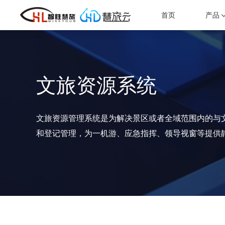
票务一体化云平台
VR/AR景区元宇宙解决方案
首页
产品
聚焦票务，贯通线上线下业务。
VR全景式观看景区概览，行前就能领略真实的景区风采。
旅游电商系统
数字化景区建设解决方案
快速搭建多终端在线零售官方商城
为景区量身设计的智慧化解决方案
文旅资源系统
一机游”服务平台
提供目的地“游前、游中、游后”智慧化一站式服务
文旅资源管理系统是为解决景区或者全域范围内的与
和登记管理，为一机游、应急指挥、领导视窗等提供