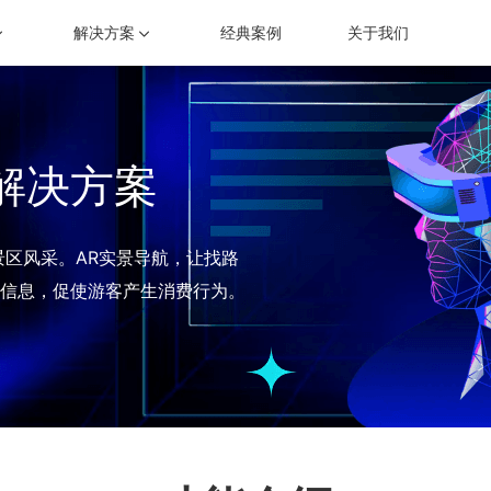
智慧景区大数据中心
景区综合指挥调度解决方案
旅游舆情监测系统
景区
解决方案
经典案例
关于我们
炫酷的数据可视化展示
专注旅游行业互联网舆情数据分析的数据监测预警工具
专业的旅游行业舆情数据
为票
旅游综合指挥调度系统
景区三维态势分析
事件洞察、指令下达、处置会商的重要工具
基于GIS地图的可视化态
宙解决方案
文旅资源系统
二维码云平台
聚合景区资源，实现资源优化配置
随时随地链接客户
景区风采。AR实景导航，让找路
信息，促使游客产生消费行为。