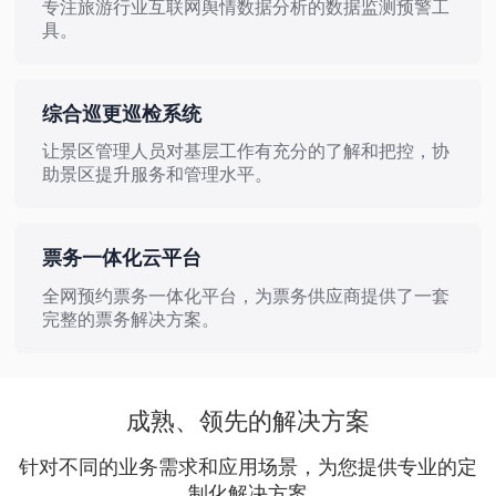
专注旅游行业互联网舆情数据分析的数据监测预警工
具。
多数据源
实时监测
语义分析
负面预警
综合巡更巡检系统
让景区管理人员对基层工作有充分的了解和把控，协
助景区提升服务和管理水平。
自定义检查项
巡检计划灵活配置
票务一体化云平台
全网预约票务一体化平台，为票务供应商提供了一套
完整的票务解决方案。
团票管理
OTA分销
OTC分销
演出票，在线选座
成熟、领先的解决方案
针对不同的业务需求和应用场景，为您提供专业的定
制化解决方案